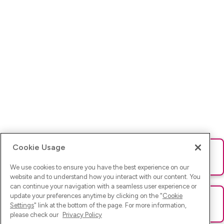
Cookie Usage
Ups! Da ist was schief gelaufen. Bitte lade die Seite neu oder
versuche es erneut.
We use cookies to ensure you have the best experience on our
website and to understand how you interact with our content. You
can continue your navigation with a seamless user experience or
update your preferences anytime by clicking on the "
Cookie
Ups! Da ist was schief gelaufen. Bitte lade die Seite neu oder
Settings
" link at the bottom of the page. For more information,
versuche es erneut.
please check our
Privacy Policy