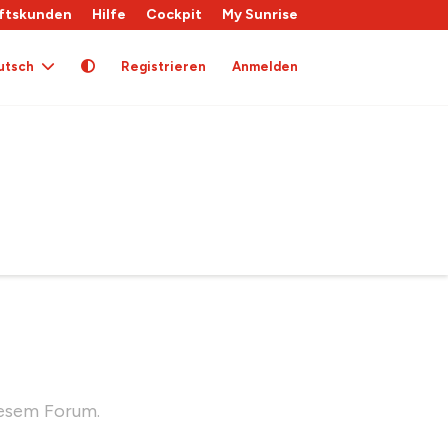
ftskunden
Hilfe
Cockpit
My Sunrise
utsch
Registrieren
Anmelden
iesem Forum.