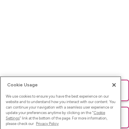
Cookie Usage
Ups! Da ist was schief gelaufen. Bitte lade die Seite neu oder
versuche es erneut.
We use cookies to ensure you have the best experience on our
website and to understand how you interact with our content. You
can continue your navigation with a seamless user experience or
update your preferences anytime by clicking on the "
Cookie
Ups! Da ist was schief gelaufen. Bitte lade die Seite neu oder
Settings
" link at the bottom of the page. For more information,
versuche es erneut.
please check our
Privacy Policy