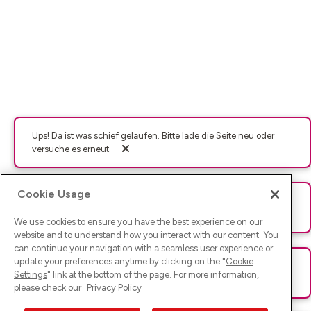
Ups! Da ist was schief gelaufen. Bitte lade die Seite neu oder
versuche es erneut.
Cookie Usage
Ups! Da ist was schief gelaufen. Bitte lade die Seite neu oder
versuche es erneut.
We use cookies to ensure you have the best experience on our
website and to understand how you interact with our content. You
can continue your navigation with a seamless user experience or
update your preferences anytime by clicking on the "
Cookie
Ups! Da ist was schief gelaufen. Bitte lade die Seite neu oder
Settings
" link at the bottom of the page. For more information,
versuche es erneut.
please check our
Privacy Policy