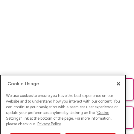
Cookie Usage
Ups! Da ist was schief gelaufen. Bitte lade die Seite neu oder
versuche es erneut.
We use cookies to ensure you have the best experience on our
website and to understand how you interact with our content. You
can continue your navigation with a seamless user experience or
update your preferences anytime by clicking on the "
Cookie
Ups! Da ist was schief gelaufen. Bitte lade die Seite neu oder
Settings
" link at the bottom of the page. For more information,
versuche es erneut.
please check our
Privacy Policy