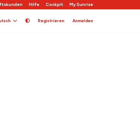
ftskunden
Hilfe
Cockpit
My Sunrise
utsch
Registrieren
Anmelden