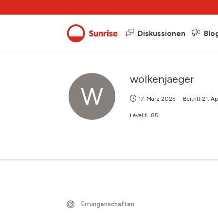
Diskussionen
Blo
wolkenjaeger
W
17. März 2025
Beitritt
21. A
Level
1
85
Errungenschaften