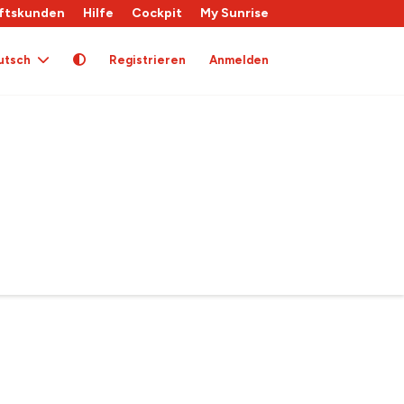
ftskunden
Hilfe
Cockpit
My Sunrise
utsch
Registrieren
Anmelden