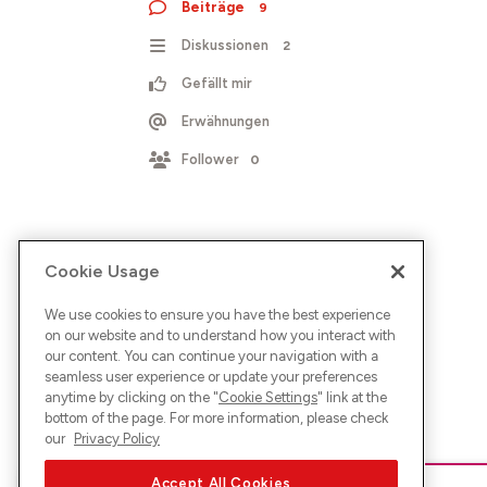
Beiträge
9
Diskussionen
2
Gefällt mir
Erwähnungen
Follower
0
Cookie Usage
We use cookies to ensure you have the best experience
on our website and to understand how you interact with
our content. You can continue your navigation with a
seamless user experience or update your preferences
anytime by clicking on the "
Cookie Settings
" link at the
bottom of the page. For more information, please check
our
Privacy Policy
Accept All Cookies