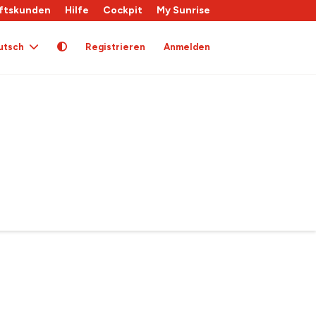
ftskunden
Hilfe
Cockpit
My Sunrise
utsch
Registrieren
Anmelden