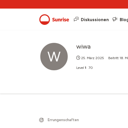
Diskussionen
Blo
wiwa
W
25. März 2025
Beitritt
18. 
Level
1
70
Errungenschaften