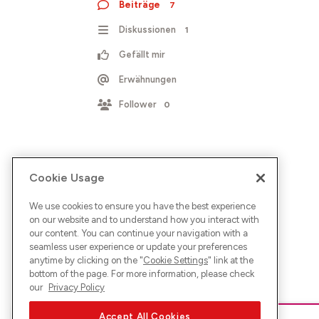
Beiträge
7
Diskussionen
1
Gefällt mir
Erwähnungen
Follower
0
Cookie Usage
We use cookies to ensure you have the best experience
on our website and to understand how you interact with
our content. You can continue your navigation with a
seamless user experience or update your preferences
anytime by clicking on the "
Cookie Settings
" link at the
bottom of the page. For more information, please check
our
Privacy Policy
Accept All Cookies