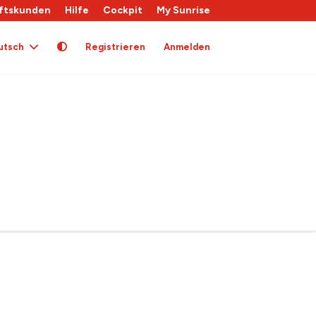
ftskunden
Hilfe
Cockpit
My Sunrise
utsch
Registrieren
Anmelden