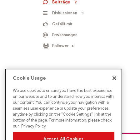
Beiträge
7
Diskussionen
3
Gefällt mir
Erwähnungen
Follower
0
Cookie Usage
We use cookies to ensure you have the best experience
on our website and to understand how you interact with
our content. You can continue your navigation with a
seamless user experience or update your preferences
anytime by clicking on the "
Cookie Settings
" link at the
bottom of the page. For more information, please check
our
Privacy Policy
Accept All Cookies