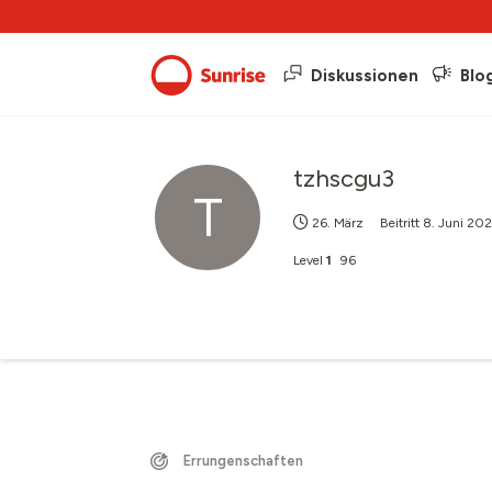
Diskussionen
Blo
tzhscgu3
T
26. März
Beitritt
8. Juni 20
Level
1
96
Errungenschaften