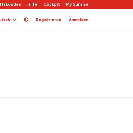
ftskunden
Hilfe
Cockpit
My Sunrise
utsch
Registrieren
Anmelden