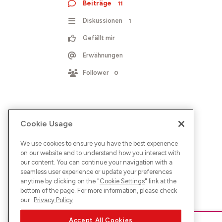
Beiträge
11
Diskussionen
1
Gefällt mir
Erwähnungen
Follower
0
Cookie Usage
We use cookies to ensure you have the best experience
on our website and to understand how you interact with
our content. You can continue your navigation with a
seamless user experience or update your preferences
anytime by clicking on the "
Cookie Settings
" link at the
bottom of the page. For more information, please check
our
Privacy Policy
Accept All Cookies