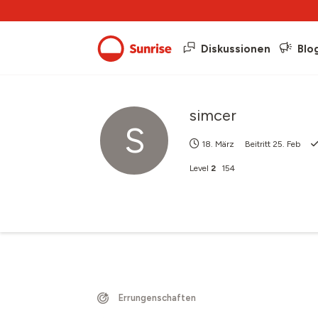
Diskussionen
Blo
simcer
S
18. März
Beitritt
25. Feb
Level
2
154
Errungenschaften