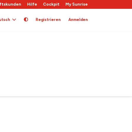
ftskunden
Hilfe
Cockpit
My Sunrise
utsch
Registrieren
Anmelden