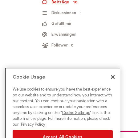
Beiträge
10
Diskussionen
1
Gefällt mir
Erwähnungen
Follower
0
Cookie Usage
We use cookies to ensure you have the best experience
on our website and to understand how you interact with
our content. You can continue your navigation with a
seamless user experience or update your preferences
anytime by clicking on the "
Cookie Settings
" link at the
bottom of the page. For more information, please check
our
Privacy Policy
Accept All Cookies