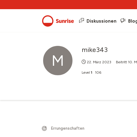
Diskussionen
Blo
mike343
M
22. März 2023
Beitritt
10. 
Level
1
106
Errungenschaften