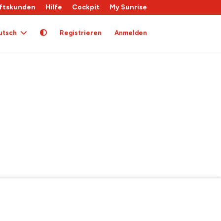
ftskunden
Hilfe
Cockpit
My Sunrise
utsch
Registrieren
Anmelden