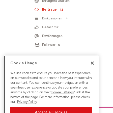
Errungenschaften
Beiträge
12
Diskussionen
4
Gefällt mir
Erwähnungen
Follower
0
Cookie Usage
We use cookies to ensure you have the best experience
on our website and to understand how you interact with
our content. You can continue your navigation with a
seamless user experience or update your preferences
anytime by clicking on the "
Cookie Settings
" link at the
bottom of the page. For more information, please check
our
Privacy Policy
Accept All Cookies