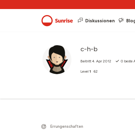
Diskussionen
Blo
c-h-b
Beitritt
4. Apr 2012
0
beste 
Level
1
62
Errungenschaften