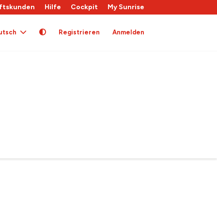
ftskunden
Hilfe
Cockpit
My Sunrise
utsch
Registrieren
Anmelden