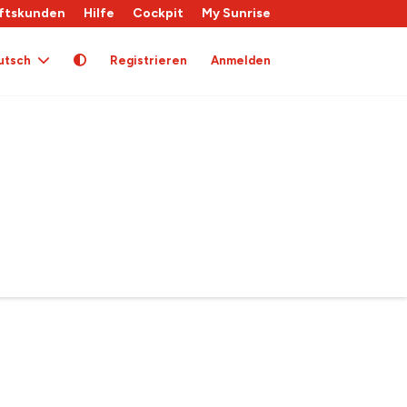
ftskunden
Hilfe
Cockpit
My Sunrise
utsch
Registrieren
Anmelden