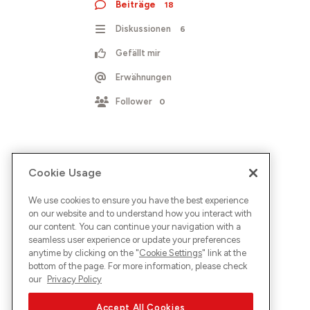
Beiträge
18
Diskussionen
6
Gefällt mir
Erwähnungen
Follower
0
Cookie Usage
We use cookies to ensure you have the best experience
on our website and to understand how you interact with
our content. You can continue your navigation with a
seamless user experience or update your preferences
anytime by clicking on the "
Cookie Settings
" link at the
bottom of the page. For more information, please check
our
Privacy Policy
Accept All Cookies