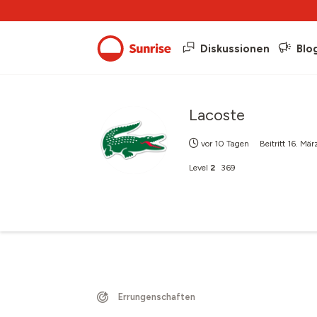
Diskussionen
Blo
Lacoste
vor 10 Tagen
Beitritt
16. Mär
Level
2
369
Errungenschaften