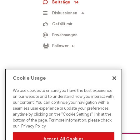
Beiträge
14
Diskussionen
4
Gefällt mir
Erwähnungen
Follower
0
Cookie Usage
We use cookies to ensure you have the best experience
on our website and to understand how you interact with
our content. You can continue your navigation with a
seamless user experience or update your preferences
anytime by clicking on the "
Cookie Settings
" link at the
bottom of the page. For more information, please check
our
Privacy Policy
Accept All Cookies