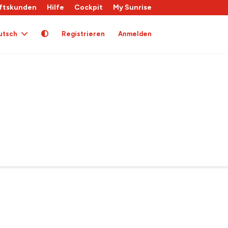
ftskunden
Hilfe
Cockpit
My Sunrise
utsch
Registrieren
Anmelden