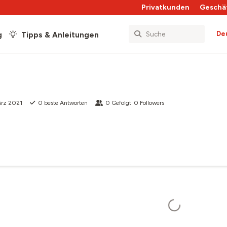
Privatkunden
Geschä
De
g
Tipps & Anleitungen
ärz 2021
0
beste Antworten
0
Gefolgt
0
Followers