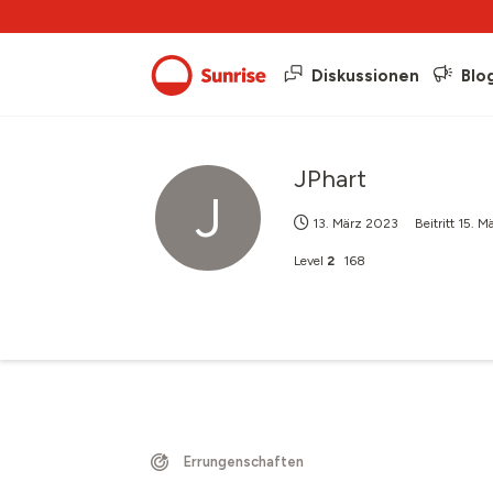
Diskussionen
Blo
JPhart
J
13. März 2023
Beitritt
15. M
Level
2
168
Errungenschaften