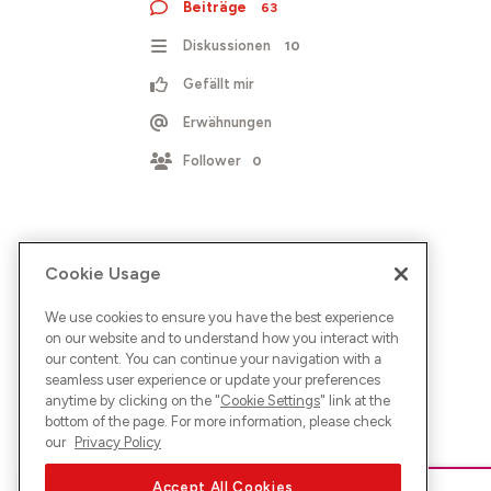
Beiträge
63
Diskussionen
10
Gefällt mir
Erwähnungen
Follower
0
Cookie Usage
We use cookies to ensure you have the best experience
on our website and to understand how you interact with
our content. You can continue your navigation with a
seamless user experience or update your preferences
anytime by clicking on the "
Cookie Settings
" link at the
bottom of the page. For more information, please check
our
Privacy Policy
Accept All Cookies