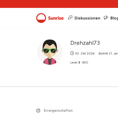
Diskussionen
Blo
Drehzahl73
30. Okt 2024
Beitritt
21. Ja
Level
3
650
Errungenschaften