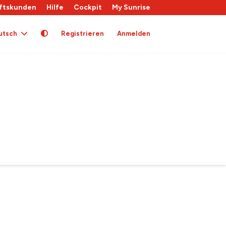
ftskunden
Hilfe
Cockpit
My Sunrise
utsch
Registrieren
Anmelden