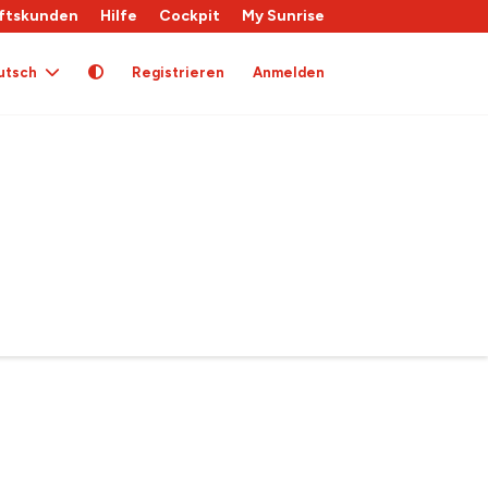
ftskunden
Hilfe
Cockpit
My Sunrise
utsch
Registrieren
Anmelden