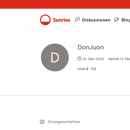
Diskussionen
Blo
DonJuon
D
10. Dez 2025
Beitritt
13. M
Level
2
156
Errungenschaften