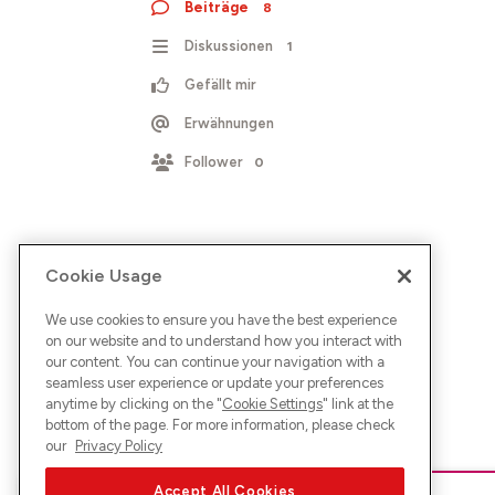
Beiträge
8
Diskussionen
1
Gefällt mir
Erwähnungen
Follower
0
Cookie Usage
We use cookies to ensure you have the best experience
on our website and to understand how you interact with
our content. You can continue your navigation with a
seamless user experience or update your preferences
anytime by clicking on the "
Cookie Settings
" link at the
bottom of the page. For more information, please check
our
Privacy Policy
Accept All Cookies