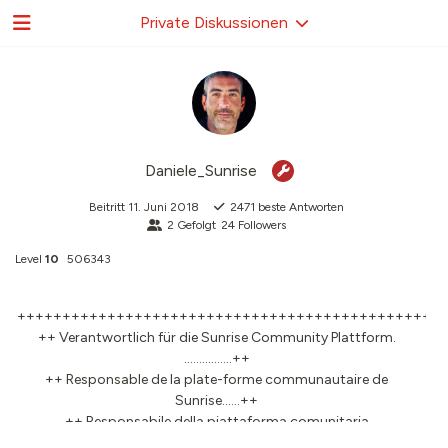
Private Diskussionen
Daniele_Sunrise
Beitritt
11. Juni 2018
2471
beste Antworten
2
Gefolgt
24
Followers
Level
10
506343
+++++++++++++++++++++++++++++++++++++++++++++++
++ Verantwortlich für die Sunrise Community Plattform.
................++
++ Responsable de la plate-forme communautaire de
Sunrise......++
++ Responsabile della piattaforma comunitaria
Sunrise..................++