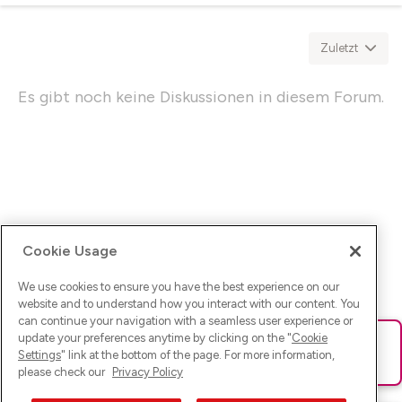
++ Responsible for the Sunrise Community
Platform.......................++
Zuletzt
+++++++++++++++++++++++++++++++++++++++++++++++
Es gibt noch keine Diskussionen in diesem Forum.
Cookie Usage
We use cookies to ensure you have the best experience on our
website and to understand how you interact with our content. You
can continue your navigation with a seamless user experience or
update your preferences anytime by clicking on the "
Cookie
Ups! Da ist was schief gelaufen. Bitte lade die Seite neu oder
Settings
" link at the bottom of the page. For more information,
versuche es erneut.
please check our
Privacy Policy