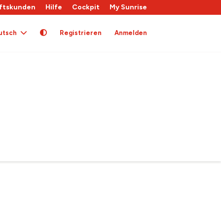
ftskunden
Hilfe
Cockpit
My Sunrise
utsch
Registrieren
Anmelden