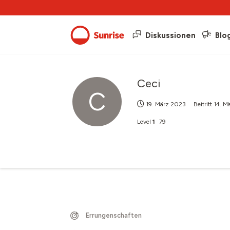
Diskussionen
Blo
Ceci
C
19. März 2023
Beitritt
14. M
Level
1
79
Errungenschaften