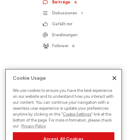
Beiträge
6
Diskussionen
1
Gefällt mir
Erwähnungen
Follower
0
Cookie Usage
We use cookies to ensure you have the best experience
on our website and to understand how you interact with
our content. You can continue your navigation with a
seamless user experience or update your preferences
anytime by clicking on the "
Cookie Settings
" link at the
bottom of the page. For more information, please check
our
Privacy Policy
Accept All Cookies