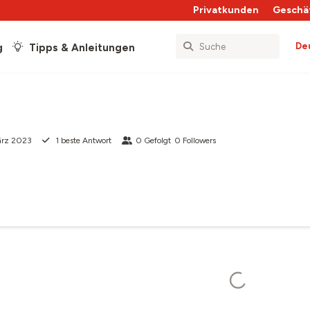
Privatkunden
Geschä
De
g
Tipps & Anleitungen
ärz 2023
1
beste Antwort
0
Gefolgt
0
Followers