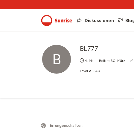
Diskussionen
Blo
BL777
B
4. Mai
Beitritt
30. März
Level
2
240
Errungenschaften