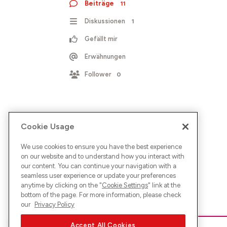
Beiträge
11
Diskussionen
1
Gefällt mir
Erwähnungen
Follower
0
Cookie Usage
We use cookies to ensure you have the best experience
on our website and to understand how you interact with
our content. You can continue your navigation with a
seamless user experience or update your preferences
anytime by clicking on the "
Cookie Settings
" link at the
bottom of the page. For more information, please check
our
Privacy Policy
Accept All Cookies