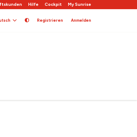
ftskunden
Hilfe
Cockpit
My Sunrise
utsch
Registrieren
Anmelden