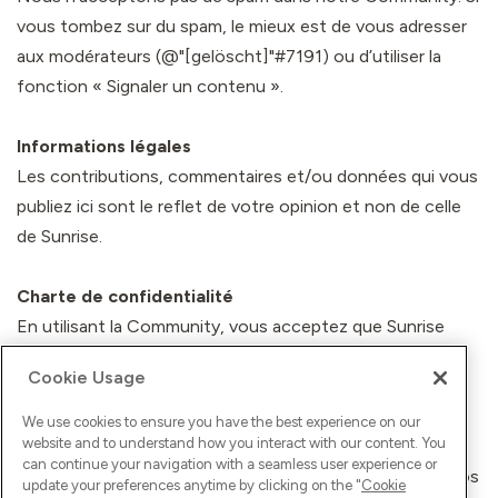
vous tombez sur du spam, le mieux est de vous adresser
aux modérateurs (@"[gelöscht]"#7191) ou d’utiliser la
fonction « Signaler un contenu ».
Informations légales
Les contributions, commentaires et/ou données qui vous
publiez ici sont le reflet de votre opinion et non de celle
de Sunrise.
Charte de confidentialité
En utilisant la Community, vous acceptez que Sunrise
utilise vos données personnelles conformément à sa
Cookie Usage
Charte de confidentialité (consultable sur
https://www.sunrise.ch/fr/general/mentions-
We use cookies to ensure you have the best experience on our
website and to understand how you interact with our content. You
legales/protection-des-donnee
s). Jusqu’à révocation
can continue your navigation with a seamless user experience or
écrite, vous acceptez en particulier que Sunrise utilise vos
update your preferences anytime by clicking on the "
Cookie