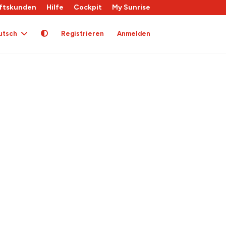
ftskunden
Hilfe
Cockpit
My Sunrise
utsch
Registrieren
Anmelden