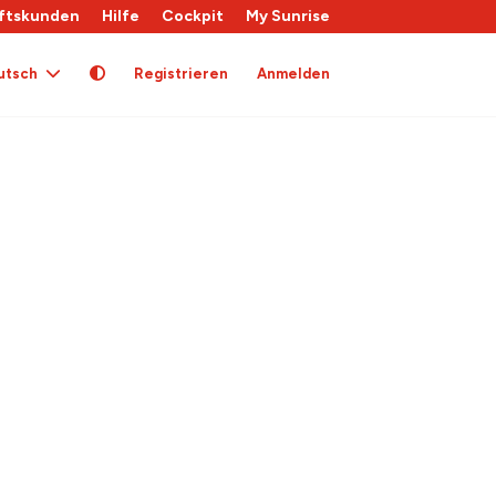
ftskunden
Hilfe
Cockpit
My Sunrise
utsch
Registrieren
Anmelden